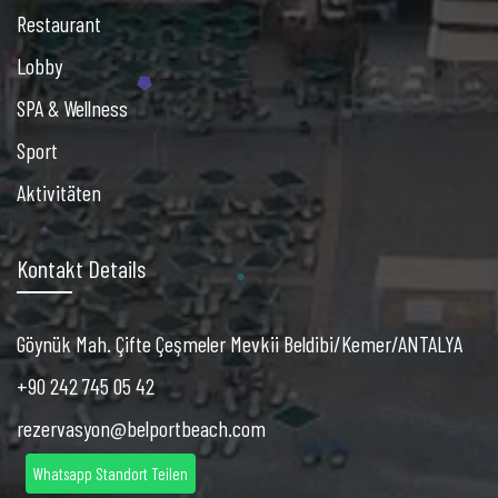
Restaurant
Lobby
SPA & Wellness
Sport
Aktivitäten
Kontakt Details
Göynük Mah. Çifte Çeşmeler Mevkii Beldibi/Kemer/ANTALYA
+90 242 745 05 42
rezervasyon@belportbeach.com
Whatsapp Standort Teilen