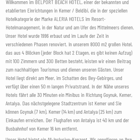
Willkommen im BELPORT BEACH HOTEL, einer der bekannten und
etablierten Einrichtungen in Kemer / Beldibi, die in der speziellen
Hotelkategorie der Marke ALERIA HOTELS im Resort-
Hotelmanagement, in der Natur und am Ufer des Mittelmeers dienen.
Unser Hotel wurde 1996 erbaut und im Laufe der Zeit in
verschiedenen Phasen renoviert. In unserem 8000 m2 großen Hotel,
das aus 4 Blöcken (jeder Block hat 2 Etagen, es gibt keinen Aufzug)
mit 100 Zimmern und 300 Betten besteht, leisten wir einen Beitrag
zum nachhaltigen Tourismus und dienen unseren Gästen. Unser
Hotel liegt direkt am Meer, im Schatten des Bey-Gebirges, und
verfügt über einen 50 m langen Privatstrand. In der Nähe unseres
Hotels fährt alle 30 Minuten ein Minibus in Richtung Goynuk, Kemer,
Antalya. Das nächstgelegene Stadtzentrum ist Kemer und Sie
können Goynuk (7 km), Kemer (14 km) und Antalya (25 km) zum
Einkaufen erreichen. Der Flughafen von Antalya ist 40 km und der
Busbahnhof von Kemer 16 km entfernt.
Unser Hotel bietet ein All-Inclusive-Konzept. Wir appellieren an Ihre