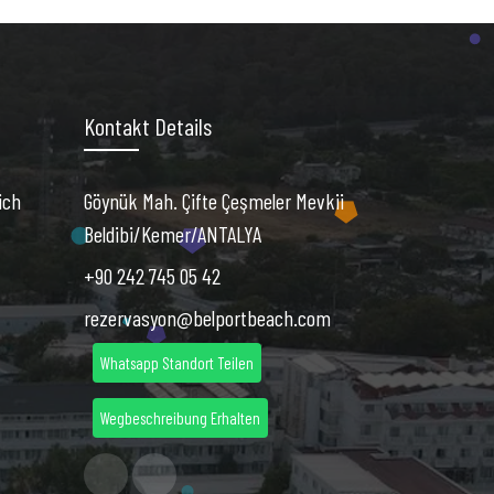
Kontakt Details
ich
Göynük Mah. Çifte Çeşmeler Mevkii
Beldibi/Kemer/ANTALYA
+90 242 745 05 42
rezervasyon@belportbeach.com
Whatsapp Standort Teilen
Wegbeschreibung Erhalten