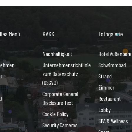
lles Menü
KVKK
Fotogalerie
Nachhaltigkeit
Hotel Außenbere
nehmen
Unternehmensrichtlinie
Schwimmbad
zum Datenschutz
r
Strand
(DSGVO)
Zimmer
Corporate General
kt
Restaurant
Disclosure Text
Lobby
Cookie Policy
SPA & Wellness
Security Cameras