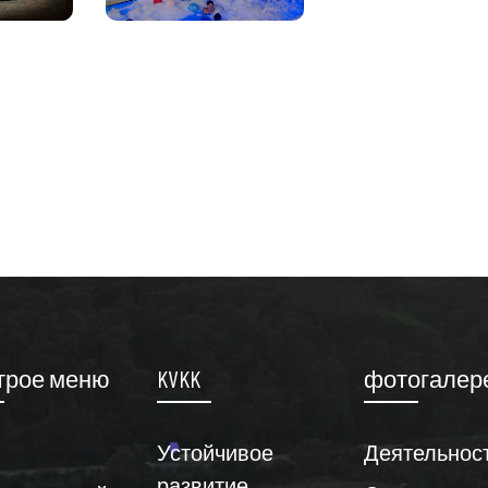
трое меню
KVKK
фотогалер
Устойчивое
Деятельнос
развитие